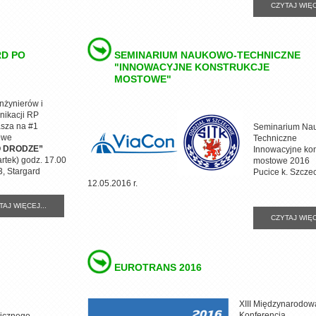
CZYTAJ WIĘC
RD PO
SEMINARIUM NAUKOWO-TECHNICZNE
"INNOWACYJNE KONSTRUKCJE
MOSTOWE"
nżynierów i
ikacji RP
asza na #1
Seminarium Na
owe
Techniczne
 DRODZE”
Innowacyjne kon
rtek) godz. 17.00
mostowe 2016
3, Stargard
Pucice k. Szczec
12.05.2016 r.
TAJ WIĘCEJ...
CZYTAJ WIĘC
EUROTRANS 2016
XIII Międzynarodow
Konferencja