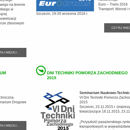
licznego
Euro – Trans 2016
owego na terenie
Transport. Wzrost i 
zkiego w
Szczecin, 19-20 wrzesnia 2016 r.
ącej
nowelizacji
orcie zbiorowym
CZYTAJ WIĘC
TAJ WIĘCEJ...
IUM
DNI TECHNIKI POMORZA ZACHODNIEGO
2015
Seminarium Naukowo-Technic
chniczna
VI Dni Techniki Pomorza Zacho
inarium Drogowe
2015
Szczecin, 23.11.2015 r. (imprez
towarzyszące 18.11.2015, 23.11.
„Przyszłość pasażerskiego rynk
TAJ WIĘCEJ...
transportowych w województwi