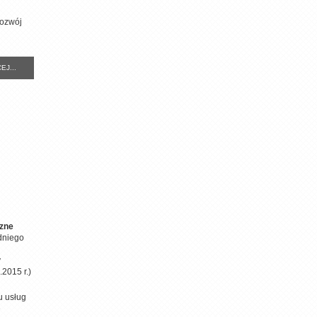
rozwój
EJ...
zne
dniego
y
2015 r.)
u usług
e