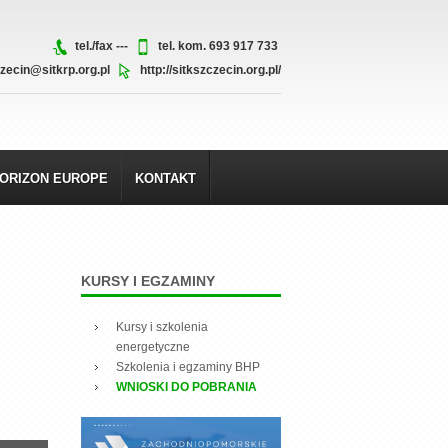
tel./fax ---
tel. kom. 693 917 733
zecin@sitkrp.org.pl
http://sitkszczecin.org.pl/
ORIZON EUROPE
KONTAKT
KURSY
I EGZAMINY
Kursy i szkolenia
energetyczne
Szkolenia i egzaminy BHP
WNIOSKI DO POBRANIA