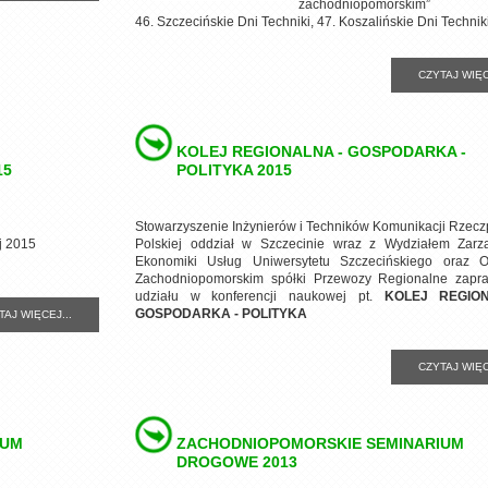
zachodniopomorskim”
46. Szczecińskie Dni Techniki, 47. Koszalińskie Dni Techni
CZYTAJ WIĘC
KOLEJ REGIONALNA - GOSPODARKA -
15
POLITYKA 2015
Stowarzyszenie Inżynierów i Techników Komunikacji Rzeczp
j 2015
Polskiej oddział w Szczecinie wraz z Wydziałem Zarz
Ekonomiki Usług Uniwersytetu Szczecińskiego oraz O
Zachodniopomorskim spółki Przewozy Regionalne zapr
udziału w konferencji naukowej pt.
KOLEJ REGIO
GOSPODARKA - POLITYKA
TAJ WIĘCEJ...
CZYTAJ WIĘC
IUM
ZACHODNIOPOMORSKIE SEMINARIUM
DROGOWE 2013