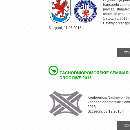
Organizacja pub
transportu zbior
powiatu stargard
aspekcie wchodz
1 stycznia 2017 
Ustawy o transp
Stargard, 11.05.2016
CZY
ZACHODNIOPOMORSKIE SEMINAR
DROGOWE 2015
Konferencja Naukowo - Te
Zachodniopomorskie Sem
2015
Szczecin, 03.12.2015 r.
CZY