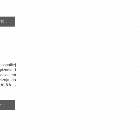
ki
EJ...
ospolitej
ądzania i
ddziałem
aszają do
NALNA -
EJ...