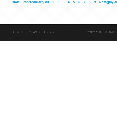
start
Poprzedni artykuł
1
2
3
4
5
6
7
8
9
Następny ar
DESIGNED BY: AS DESIGNING
COPYRIGHT © 2026 S