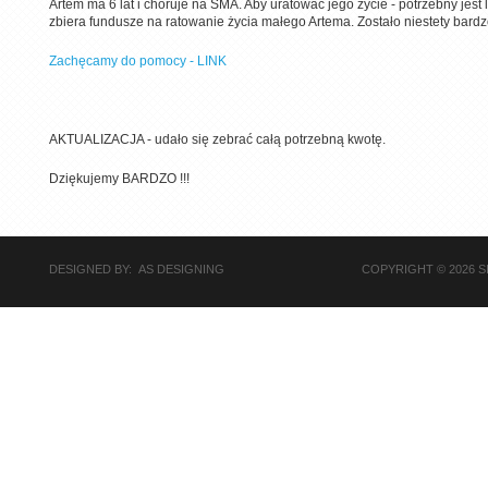
Artem ma 6 lat i choruje na SMA. Aby uratować jego życie - potrzebny jest
zbiera fundusze na ratowanie życia małego Artema. Zostało niestety bard
Zachęcamy do pomocy - LINK
AKTUALIZACJA - udało się zebrać całą potrzebną kwotę.
Dziękujemy BARDZO !!!
DESIGNED BY: AS DESIGNING
COPYRIGHT © 2026 S