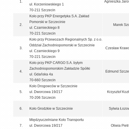
1.
Agnieszka Jaro
ul. Korzeniowskiego 1
70-211 Szczecin
Koło przy PKP Energetyka S.A. Zakład
Pomorski w Szczecinie
2.
Marek Szo
ul. Czarnieckiego 8
70-221 Szczecin
Koło przy Przewozach Regionalnych Sp. z o.o.
Oddział Zachodniopomorski w Szczecinie
3.
Czesław Krawc
ul. Czarnieckiego 9
70-221 Szczecin
Koło przy PKP CARGO S.A. byłym
Zachodniopomorskim Zakładzie Spółki
4.
Edmund Szcze
ul. Gdańska 4a
70-660 Szczecin
Koło Drogowców w Szczecinie
5.
ul. Dworcowa 19/217
Krzysztof Koz
70-206 Szczecin
6.
Koło Grodzkie w Szczecinie
Sylwia Łozo
Międzyuczelniane Koło Transportu
7.
ul. Dworcowa 19/217
Oliwia Piet