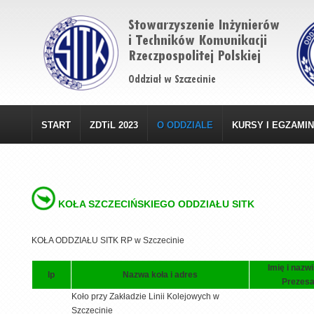
START
ZDTiL 2023
O ODDZIALE
KURSY I EGZAMI
KOŁA SZCZECIŃSKIEGO ODDZIAŁU SITK
KOŁA ODDZIAŁU SITK RP w Szczecinie
Imię i nazw
lp
Nazwa koła i adres
Prezes
Koło przy Zakładzie Linii Kolejowych w
Szczecinie