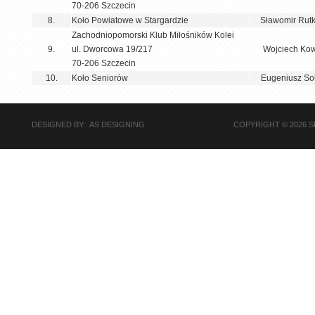
70-206 Szczecin
8.
Koło Powiatowe w Stargardzie
Sławomir Rut
Zachodniopomorski Klub Miłośników Kolei
9.
ul. Dworcowa 19/217
Wojciech Kow
70-206 Szczecin
10.
Koło Seniorów
Eugeniusz So
DESIGNED BY: AS DESIGNING
COPYRIGHT © 2026 S